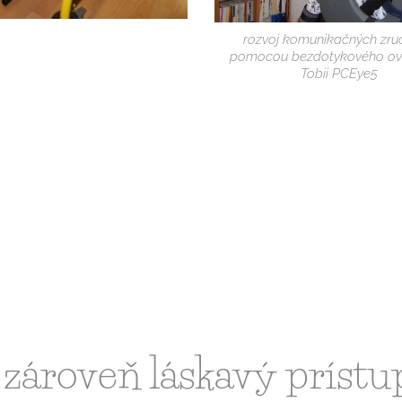
rozvoj komunikačných zru
pomocou bezdotykového ov
Tobii PCEye5
zároveň láskavý prístu