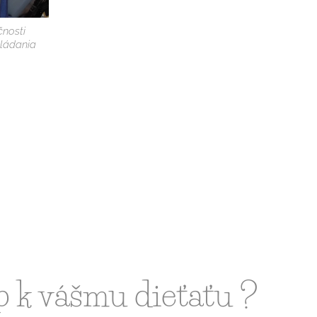
čnosti
ládania
p k vášmu dieťaťu ?