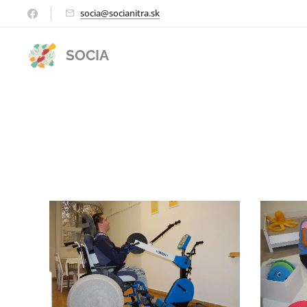
socia@socianitra.sk
SOCIA