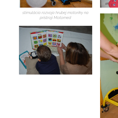
stimulácia rozvoja hrubej motoriky na
prístroji Motomed